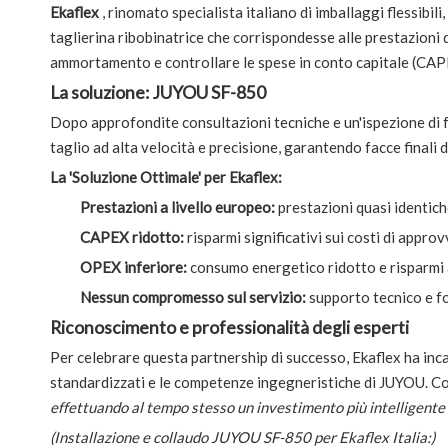
Ekaflex
, rinomato specialista italiano di imballaggi flessibil
taglierina ribobinatrice che corrispondesse alle prestazioni 
ammortamento e controllare le spese in conto capitale (CAP
La soluzione: JUYOU SF-850
Dopo approfondite consultazioni tecniche e un'ispezione di f
taglio ad alta velocità e precisione, garantendo facce finali 
La 'Soluzione Ottimale' per Ekaflex:
Prestazioni a livello europeo:
prestazioni quasi identic
CAPEX ridotto:
risparmi significativi sui costi di appro
OPEX inferiore:
consumo energetico ridotto e risparmi 
Nessun compromesso sul servizio:
supporto tecnico e f
Riconoscimento e professionalità degli esperti
Per celebrare questa partnership di successo, Ekaflex ha incar
standardizzati e le competenze ingegneristiche di JUYOU. Co
effettuando al tempo stesso un investimento più intelligente e
(Installazione e collaudo JUYOU SF-850 per Ekaflex Italia:)