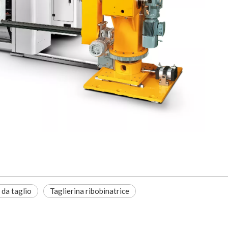
 da taglio
Taglierina ribobinatrice