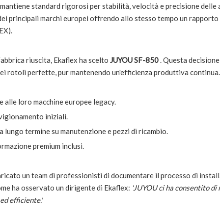
i, mantiene standard rigorosi per stabilità, velocità e precisione dell
dei principali marchi europei offrendo allo stesso tempo un rapporto 
EX).
abbrica riuscita, Ekaflex ha scelto
JUYOU SF-850
. Questa decisione
dei rotoli perfette, pur mantenendo un'efficienza produttiva continua.
he alle loro macchine europee legacy.
vvigionamento iniziali.
a lungo termine su manutenzione e pezzi di ricambio.
ormazione premium inclusi.
icato un team di professionisti di documentare il processo di installaz
me ha osservato un dirigente di Ekaflex:
'JUYOU ci
ha consentito
di
d efficiente.'